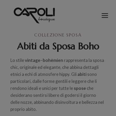
Salta
al
contenuto
COLLEZIONE SPOSA
Abiti da Sposa Boho
Lo stile
vintage
–
bohèmien
rappresenta la sposa
chic, originale ed elegante, che abbina dettagli
etnici a echi di atmosfere hippy. Gli
abiti
sono
particolari, dalle forme gentili e leggere che li
rendono ideali e unici per tutte le
spose
che
desiderano sentirsi libere di godersi il giorno
delle nozze, abbinando disinvoltura e bellezza nel
proprio abito.