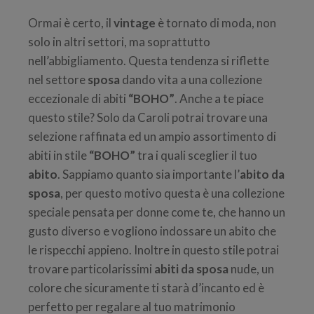
Ormai è certo, il
vintage
è tornato di moda, non
solo in altri settori, ma soprattutto
nell’abbigliamento. Questa tendenza si riflette
nel settore
sposa
dando vita a una collezione
eccezionale di abiti
“BOHO”
. Anche a te piace
questo stile? Solo da Caroli potrai trovare una
selezione raffinata ed un ampio assortimento di
abiti in stile
“BOHO”
tra i quali sceglier il tuo
abito
. Sappiamo quanto sia importante l’
abito da
sposa
, per questo motivo questa è una collezione
speciale pensata per donne come te, che hanno un
gusto diverso e vogliono indossare un abito che
le rispecchi appieno. Inoltre in questo stile potrai
trovare particolarissimi
abiti da sposa
nude, un
colore che sicuramente ti starà d’incanto ed è
perfetto per regalare al tuo matrimonio