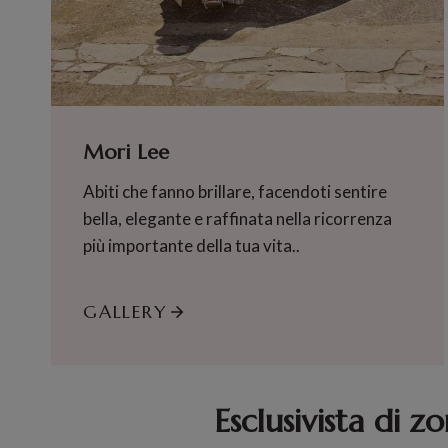
Mori Lee
Abiti che fanno brillare, facendoti sentire
bella, elegante e raffinata nella ricorrenza
più importante della tua vita..
GALLERY
Esclusivist
a di zo