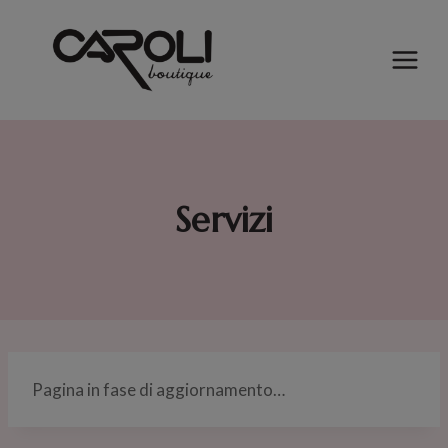
Salta
al
contenuto
Servizi
Pagina in fase di aggiornamento…